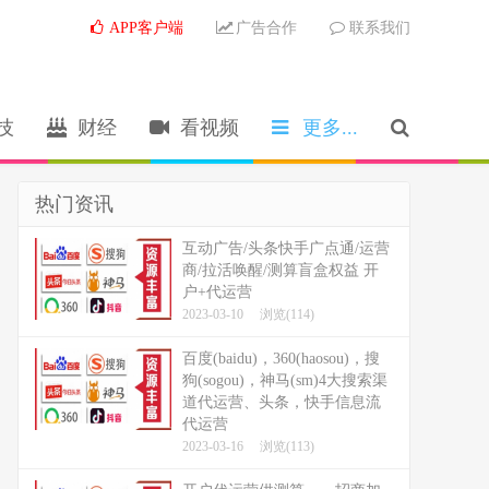
APP客户端
广告合作
联系我们
技
财经
看视频
更多...
热门资讯
互动广告/头条快手广点通/运营
商/拉活唤醒/测算盲盒权益 开
户+代运营
2023-03-10
浏览(114)
百度(baidu)，360(haosou)，搜
狗(sogou)，神马(sm)4大搜索渠
道代运营、头条，快手信息流
代运营
2023-03-16
浏览(113)