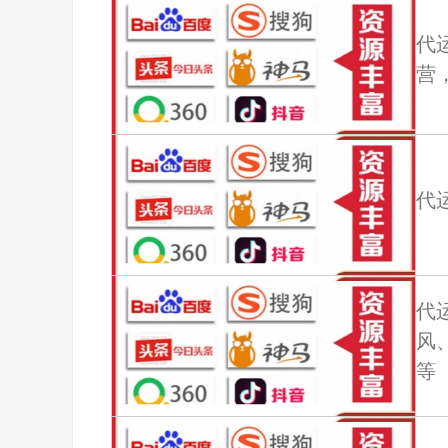
代运
营
代
代
风
等