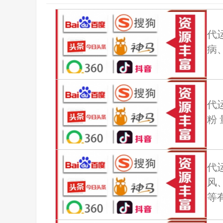
代
病
代
粉 
代
风
等