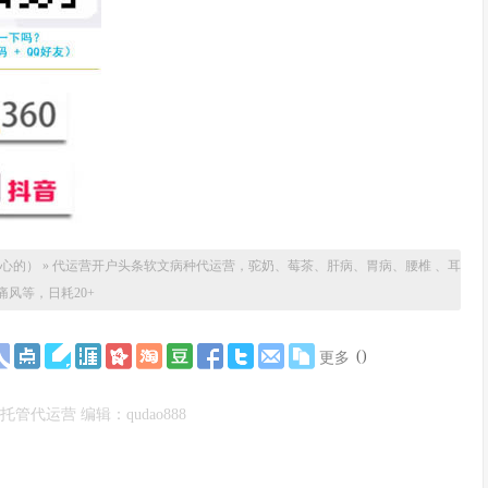
关心的）
»
代运营开户头条软文病种代运营，驼奶、莓茶、肝病、胃病、腰椎 、耳
 痛风等，日耗20+
(
)
更多
管代运营 编辑：qudao888