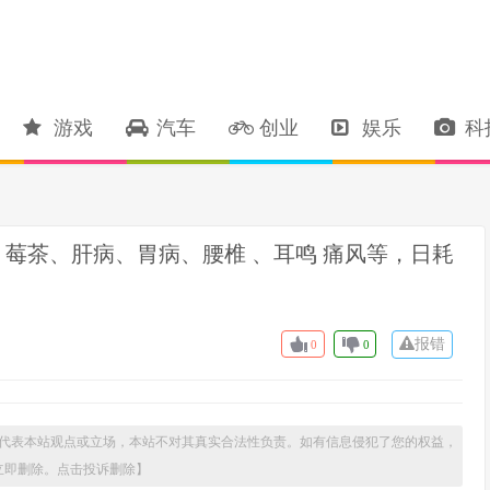
游戏
汽车
创业
娱乐
科
莓茶、肝病、胃病、腰椎 、耳鸣 痛风等，日耗
报错
0
0
代表本站观点或立场，本站不对其真实合法性负责。如有信息侵犯了您的权益，
立即删除。
点击投诉删除
】