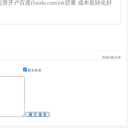
营开户百度(baidu.com)nk切量 成本低转化好
共有
0
条点评
匿名发表