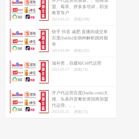
开户代运营供测算、、招商加
盟、莓茶、拼多多培训，职业
教育等户
2023-03-23
浏览(108)
快手 抖音 减肥 直播间成交单
百度(baidu)全病种解析跳转都
有
2023-03-09
浏览(102)
滋补类，自建站Cid代运营
2023-03-17
浏览(74)
开户代运营百度(baidu.com)大
搜、头条抖音餐饮类招商加盟
代运营。。。
2023-03-23
浏览(72)