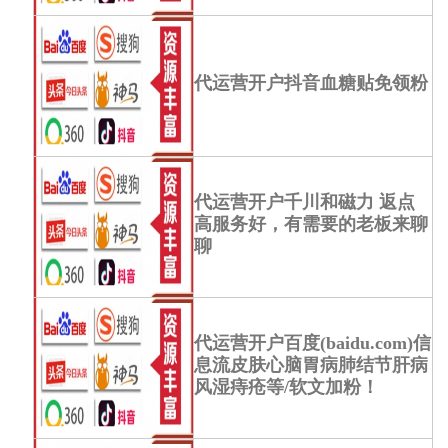
代运营开户抖音血糖贴免领粉
代运营开户千川和磁力 返点
高服务好，有需要的老板来聊
聊
代运营开户百度(baidu.com)信
息流皮肤心脑胃病肺结节肝病
风湿痔疮等/软文加粉！