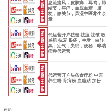
息流痛风，皮肤癣，耳鸣，肺
结节，痔疮，血压血糖，脑
梗，膝关节，风湿中医养生余
量
代运营开户祛斑 祛痘 祛皱 敏
感肌 抗衰 眼袋，生发，白转
黑，疝气，失眠，便秘，哮喘
病种代运营
代运营开户头条食疗粉 中医
养生粉 骨病粉 血糖贴 加粉
评论