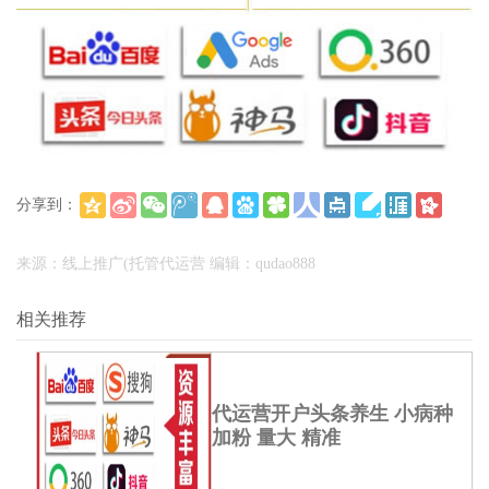
分享到：
(
)
更多
来源：线上推广(托管代运营 编辑：qudao888
相关推荐
代运营开户头条养生 小病种
加粉 量大 精准