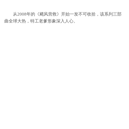
从2008年的《飓风营救》开始
一发不可收拾，
该系列三部
曲全球大热，
特工老爹形象深入人心。