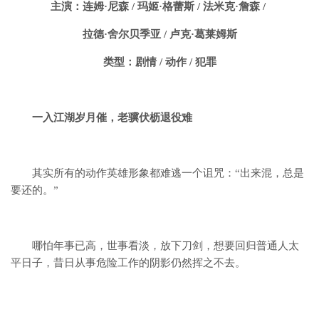
主演：连姆·尼森 / 玛姬·格蕾斯 / 法米克·詹森 /
拉德·舍尔贝季亚 / 卢克·葛莱姆斯
类型：剧情 / 动作 / 犯罪
一入江湖岁月催，老骥伏枥退役难
其实所有的动作英雄形象都难逃一个诅咒：
“出来混，总是
要还的。”
哪怕年事已高，世事看淡，放下刀剑，
想要回归普通人太
平日子，
昔日从事危险工作的阴影仍然挥之不去。