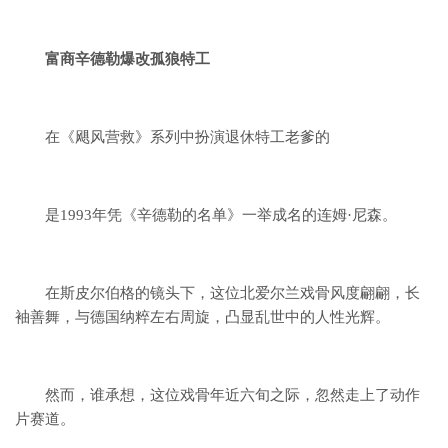
富商辛德勒爆改孤狼特工
在《飓风营救》系列中扮演退休特工老爹的
是1993年凭《辛德勒的名单》一举成名的连姆·尼森。
在斯皮尔伯格的镜头下，
这位北爱尔兰戏骨风度翩翩，长
袖善舞，
与德国纳粹左右周旋，
凸显乱世中的人性光辉。
然而，谁承想，
这位戏骨年近六旬之际，
忽然走上了动作
片赛道。