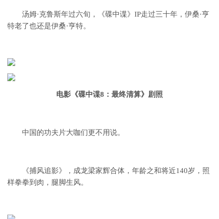
汤姆·克鲁斯年过六旬，
《碟中谍》IP走过三十年，
伊桑·亨
特老了也还是伊桑·亨特。
电影《碟中谍8：最终清算》剧照
中国的功夫片大咖们更不用说。
《捕风追影》，成龙梁家辉合体，
年龄之和将近140岁，
照
样拳拳到肉，腿脚生风。