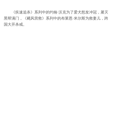
《疾速追杀》系列中的约翰·沃克为了爱犬怒发冲冠，
屠灭
黑帮满门，
《飓风营救》系列中的布莱恩·米尔斯为救妻儿，
跨
国大开杀戒。