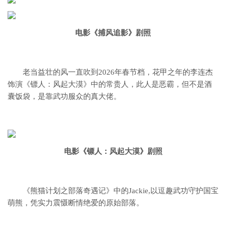
电影《捕风追影》剧照
老当益壮的风一直吹到2026年春节档，
花甲之年的李连杰
饰演《镖人：风起大漠》中的常贵人，
此人是恶霸，但不是酒
囊饭袋，
是靠武功服众的真大佬。
电影《镖人：风起大漠》剧照
《熊猫计划之部落奇遇记》中的Jackie,
以逗趣武功守护国宝
萌熊，
凭实力震慑断情绝爱的原始部落。