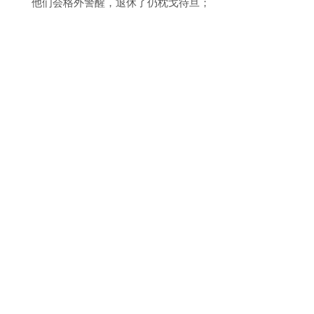
他们会格外警醒，退休了仍枕戈待旦；