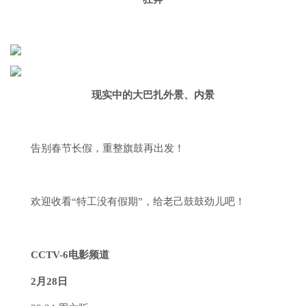
现实中的大巴扎外景、内景
告别春节长假，重整旗鼓再出发！
欢迎收看“特工没有假期”，
给老己鼓鼓劲儿吧！
CCTV-6电影频道
2月28日